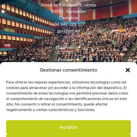
Amós de Escalante 2, centro
39002, Santander
Cantabria
+34 942 229 177
prc@prc.es
El partido
Prensa
Gestionar consentimiento
Juventudes
Para ofrecer las mejores experiencias, utilizamos tecnologías como las
Contacto
cookies para almacenar y/o acceder a la información del dispositivo. El
consentimiento de estas tecnologías nos permitirá procesar datos como
el comportamiento de navegación o las identificaciones únicas en este
sitio. No consentir o retirar el consentimiento, puede afectar
negativamente a ciertas características y funciones.
Aceptar
Aviso legal