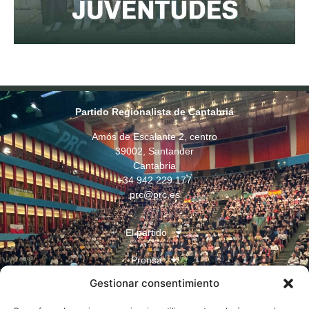
Partido Regionalista de Cantabria
Amós de Escalante 2, centro
39002, Santander
Cantabria
+34 942 229 177
prc@prc.es
El partido
Prensa
Gestionar consentimiento
Juventudes