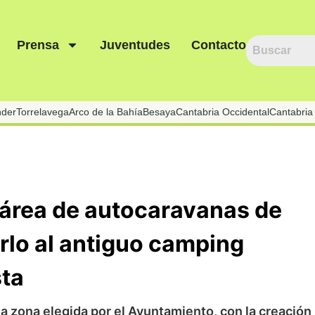
Prensa
Juventudes
Contacto
nder
Torrelavega
Arco de la Bahía
Besaya
Cantabria Occidental
Cantabria 
l área de autocaravanas de
rlo al antiguo camping
sta
la zona elegida por el Ayuntamiento, con la creación