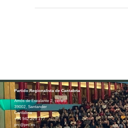
Partido Regionalista de Cantabria
Amós de Escalante 2, centro
39002, Santander
Cantabria
+34 942 229 177
prc@prc.es