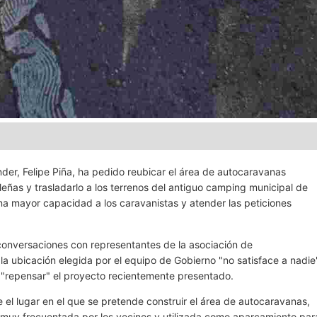
der, Felipe Piña, ha pedido reubicar el área de autocaravanas
eñas y trasladarlo a los terrenos del antiguo camping municipal de
na mayor capacidad a los caravanistas y atender las peticiones
conversaciones con representantes de la asociación de
a ubicación elegida por el equipo de Gobierno "no satisface a nadie
 a "repensar" el proyecto recientemente presentado.
 el lugar en el que se pretende construir el área de autocaravanas,
a "muy frecuentada por los vecinos y utilizada como aparcamiento par