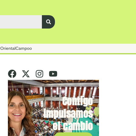
Oriental
Campoo
Contigo
impulsamos
el cambio