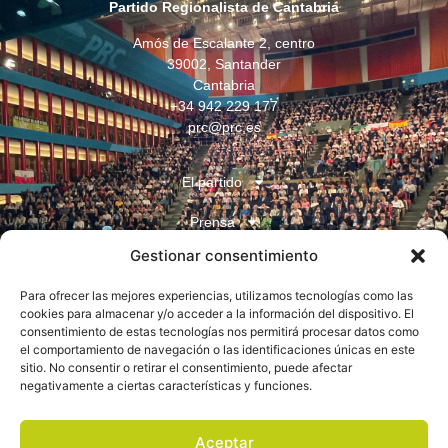
Partido Regionalista de Cantabria
Amós de Escalante 2, centro
39002, Santander
Cantabria
+34 942 229 177
prc@prc.es
El partido
Prensa
Gestionar consentimiento
Juventudes
Para ofrecer las mejores experiencias, utilizamos tecnologías como las
Contacto
cookies para almacenar y/o acceder a la información del dispositivo. El
consentimiento de estas tecnologías nos permitirá procesar datos como
el comportamiento de navegación o las identificaciones únicas en este
sitio. No consentir o retirar el consentimiento, puede afectar
negativamente a ciertas características y funciones.
Aceptar