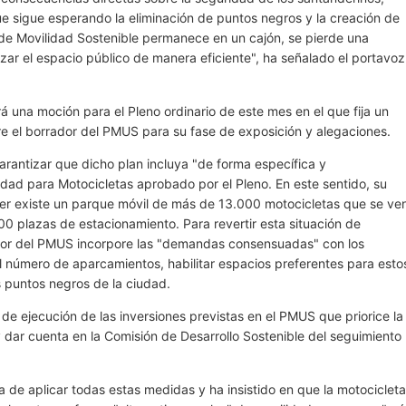
ue sigue esperando la eliminación de puntos negros y la creación de
de Movilidad Sostenible permanece en un cajón, se pierde una
izar el espacio público de manera eficiente", ha señalado el portavoz
 una moción para el Pleno ordinario de este mes en el que fija un
re el borrador del PMUS para su fase de exposición y alegaciones.
rantizar que dicho plan incluya "de forma específica y
ad para Motocicletas aprobado por el Pleno. En este sentido, su
er existe un parque móvil de más de 13.000 motocicletas que se ve
0 plazas de estacionamiento. Para revertir esta situación de
rador del PMUS incorpore las "demandas consensuadas" con los
l número de aparcamientos, habilitar espacios preferentes para esto
s puntos negros de la ciudad.
de ejecución de las inversiones previstas en el PMUS que priorice la
y dar cuenta en la Comisión de Desarrollo Sostenible del seguimiento
ia de aplicar todas estas medidas y ha insistido en que la motocicleta