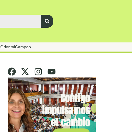
Oriental
Campoo
Contigo
impulsamos
el cambio