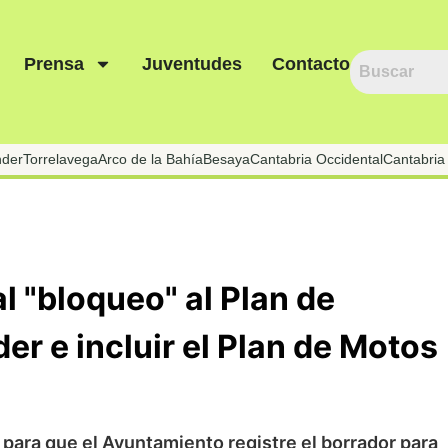
Prensa
Juventudes
Contacto
nder
Torrelavega
Arco de la Bahía
Besaya
Cantabria Occidental
Cantabria 
al "bloqueo" al Plan de
er e incluir el Plan de Motos
as para que el Ayuntamiento registre el borrador para