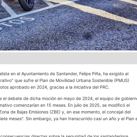
lista en el Ayuntamiento de Santander, Felipe Piña, ha exigido al
trativo" que sufre el Plan de Movilidad Urbana Sostenible (PMUS)
Motos aprobado en 2024, gracias a la iniciativa del PRC.
e el debate de dicha moción en mayo de 2024, el equipo de gobiern
mativo comenzarían en 15 meses. En julio de 2025, se modificó el
 Zona de Bajas Emisiones (ZBE) y, en ese momento, el concejal del
siete meses". Sin embargo, ya han transcurrido casi un año y el Plan e
ne consecuencias directas sobre la seguridad de los santanderinos,