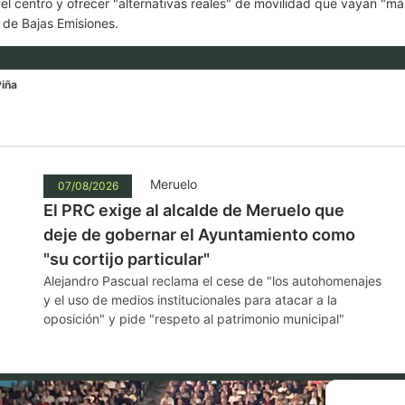
el centro y ofrecer "alternativas reales" de movilidad que vayan "má
a de Bajas Emisiones.
Piña
Meruelo
07/08/2026
El PRC exige al alcalde de Meruelo que
deje de gobernar el Ayuntamiento como
"su cortijo particular"
Alejandro Pascual reclama el cese de "los autohomenajes
y el uso de medios institucionales para atacar a la
oposición" y pide "respeto al patrimonio municipal"