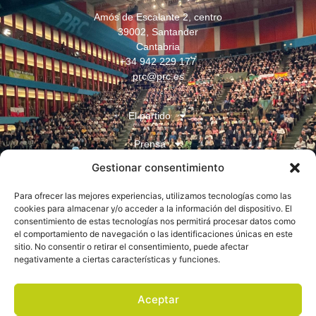
Amós de Escalante 2, centro
39002, Santander
Cantabria
+34 942 229 177
prc@prc.es
El partido
Prensa
Gestionar consentimiento
Juventudes
Para ofrecer las mejores experiencias, utilizamos tecnologías como las
Contacto
cookies para almacenar y/o acceder a la información del dispositivo. El
consentimiento de estas tecnologías nos permitirá procesar datos como
el comportamiento de navegación o las identificaciones únicas en este
sitio. No consentir o retirar el consentimiento, puede afectar
negativamente a ciertas características y funciones.
Aceptar
Aviso legal