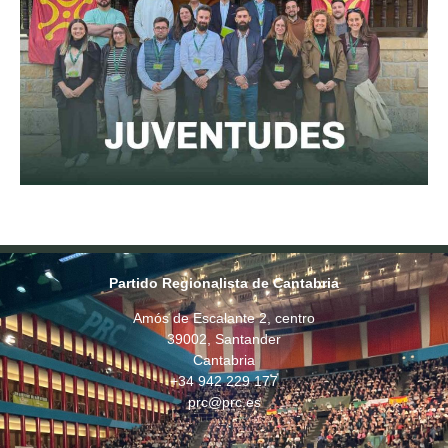
Partido Regionalista de Cantabria
Amós de Escalante 2, centro
39002, Santander
Cantabria
+34 942 229 177
prc@prc.es