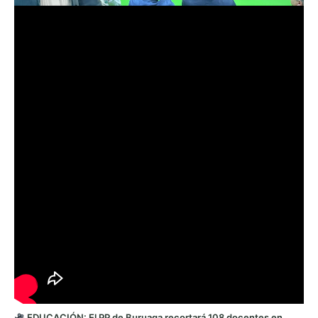
EDUCACIÓN: El PP de Buruaga recortará 108 docentes en