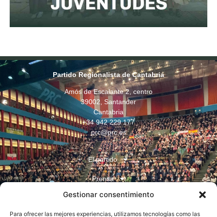
Partido Regionalista de Cantabria
Amós de Escalante 2, centro
39002, Santander
Cantabria
+34 942 229 177
prc@prc.es
El partido
Prensa
Gestionar consentimiento
Juventudes
Para ofrecer las mejores experiencias, utilizamos tecnologías como las