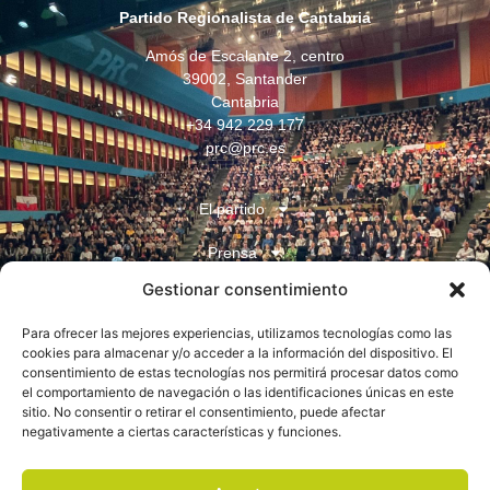
Partido Regionalista de Cantabria
Amós de Escalante 2, centro
39002, Santander
Cantabria
+34 942 229 177
prc@prc.es
El partido
Prensa
Gestionar consentimiento
Juventudes
Para ofrecer las mejores experiencias, utilizamos tecnologías como las
Contacto
cookies para almacenar y/o acceder a la información del dispositivo. El
consentimiento de estas tecnologías nos permitirá procesar datos como
el comportamiento de navegación o las identificaciones únicas en este
sitio. No consentir o retirar el consentimiento, puede afectar
negativamente a ciertas características y funciones.