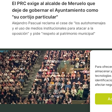
El PRC exige al alcalde de Meruelo que
deje de gobernar el Ayuntamiento como
"su cortijo particular"
Alejandro Pascual reclama el cese de "los autohomenajes
y el uso de medios institucionales para atacar a la
oposición" y pide "respeto al patrimonio municipal"
El partido
Para ofrecer
almacenar y/
Prensa
tecnologías
identificaci
Juventudes
afectar nega
Contacto
A