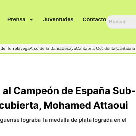
Prensa
Juventudes
Contacto
nder
Torrelavega
Arco de la Bahía
Besaya
Cantabria Occidental
Cantabria 
e al Campeón de España Sub-
 cubierta, Mohamed Attaoui
eguense lograba la medalla de plata lograda en el