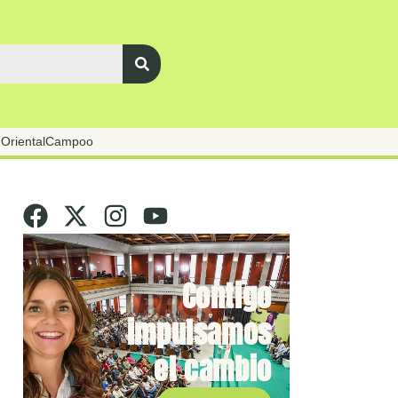
Oriental
Campoo
Contigo
impulsamos
el cambio