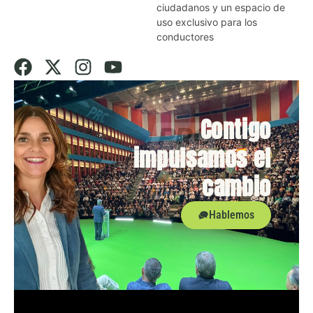
ciudadanos y un espacio de
uso exclusivo para los
conductores
Contigo
impulsamos el
cambio
Hablemos