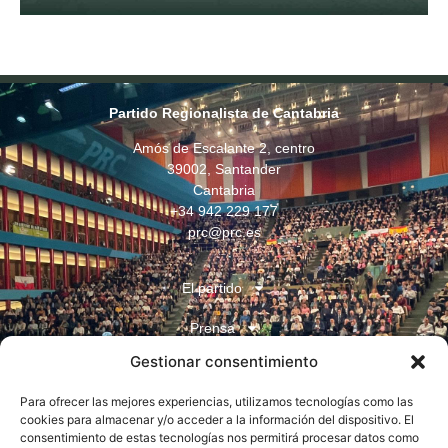
Partido Regionalista de Cantabria
Amós de Escalante 2, centro
39002, Santander
Cantabria
+34 942 229 177
prc@prc.es
El partido
Prensa
Gestionar consentimiento
Juventudes
Para ofrecer las mejores experiencias, utilizamos tecnologías como las
Contacto
cookies para almacenar y/o acceder a la información del dispositivo. El
consentimiento de estas tecnologías nos permitirá procesar datos como