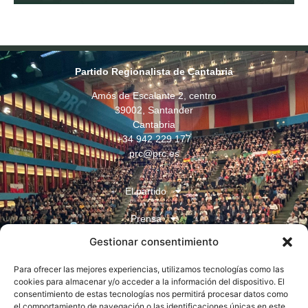
Partido Regionalista de Cantabria
Amós de Escalante 2, centro
39002, Santander
Cantabria
+34 942 229 177
prc@prc.es
El partido
Prensa
Gestionar consentimiento
Juventudes
Para ofrecer las mejores experiencias, utilizamos tecnologías como las
Contacto
cookies para almacenar y/o acceder a la información del dispositivo. El
consentimiento de estas tecnologías nos permitirá procesar datos como
el comportamiento de navegación o las identificaciones únicas en este