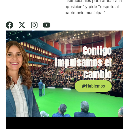
institucionales para atacar a la
oposición" y pide "respeto al
patrimonio municipal"
Contigo
impulsamos el
cambio
Hablemos