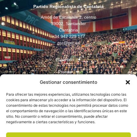
Partido Regionalista de Cantabria
Amós de Escalante 2, centro
39002, Santander
Cantabria
+34 942 229 177
prc@prc.es
El partido
Prensa
Gestionar consentimiento
Juventudes
Para ofrecer las mejores experiencias, utilizamos tecnologías como las
Contacto
cookies para almacenar y/o acceder a la información del dispositivo. El
consentimiento de estas tecnologías nos permitirá procesar datos como
el comportamiento de navegación o las identificaciones únicas en este
sitio. No consentir o retirar el consentimiento, puede afectar
negativamente a ciertas características y funciones.