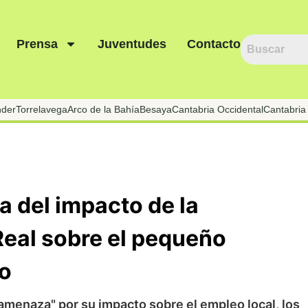
Prensa
Juventudes
Contacto
nder
Torrelavega
Arco de la Bahía
Besaya
Cantabria Occidental
Cantabria 
 del impacto de la
Real sobre el pequeño
o
amenaza" por su impacto sobre el empleo local, los