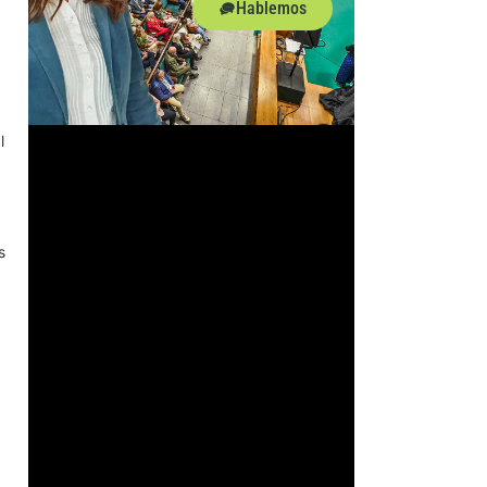
Hablemos
l
s