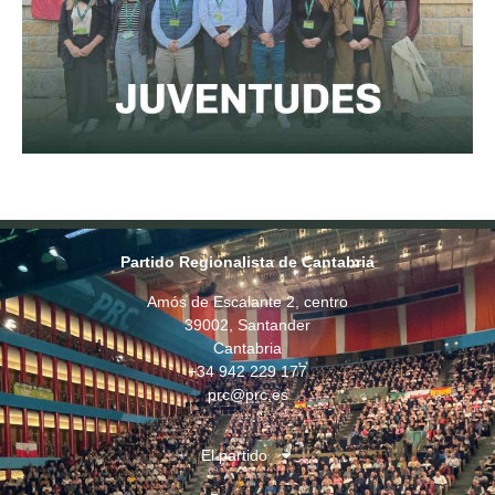
Partido Regionalista de Cantabria
Amós de Escalante 2, centro
39002, Santander
Cantabria
+34 942 229 177
prc@prc.es
El partido