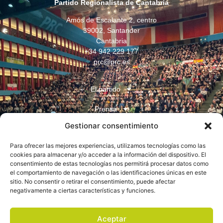
Partido Regionalista de Cantabria
Amós de Escalante 2, centro
39002, Santander
Cantabria
+34 942 229 177
prc@prc.es
El partido
Prensa
Gestionar consentimiento
Juventudes
Para ofrecer las mejores experiencias, utilizamos tecnologías como las
Contacto
cookies para almacenar y/o acceder a la información del dispositivo. El
consentimiento de estas tecnologías nos permitirá procesar datos como
el comportamiento de navegación o las identificaciones únicas en este
sitio. No consentir o retirar el consentimiento, puede afectar
negativamente a ciertas características y funciones.
Aceptar