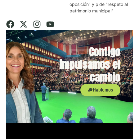
oposición" y pide "respeto al
patrimonio municipal"
Contigo
impulsamos el
cambio
Hablemos