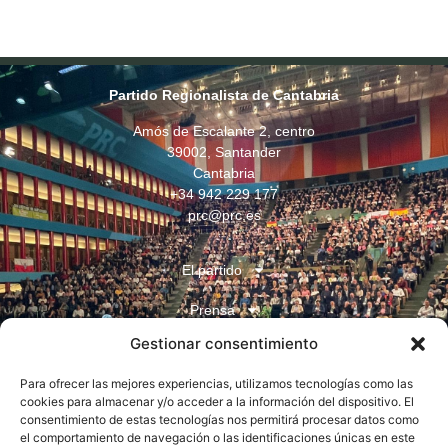
Partido Regionalista de Cantabria
Amós de Escalante 2, centro
39002, Santander
Cantabria
+34 942 229 177
prc@prc.es
El partido
Prensa
Gestionar consentimiento
Juventudes
Para ofrecer las mejores experiencias, utilizamos tecnologías como las
Contacto
cookies para almacenar y/o acceder a la información del dispositivo. El
consentimiento de estas tecnologías nos permitirá procesar datos como
el comportamiento de navegación o las identificaciones únicas en este