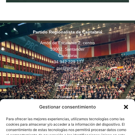
Partido Regionalista de Cantabria
Amós de Escalante 2, centro
39002, Santander
Cantabria
+34 942 229 177
prc@prc.es
El partido
Prensa
Gestionar consentimiento
Juventudes
Para ofrecer las mejores experiencias, utilizamos tecnologías como las
Contacto
cookies para almacenar y/o acceder a la información del dispositivo. El
consentimiento de estas tecnologías nos permitirá procesar datos como