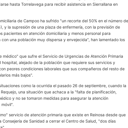
rse hasta Torrelavega para recibir asistencia en Sierrallana en
domiciliaria de Campoo ha sufrido "un recorte del 50% en el número d
), y la supresión de una plaza de enfermería, con la previsión de
 pacientes en atención domiciliaria y menos personal para
a con una población muy dispersa y envejecida", han lamentado los
 médico" que sufre el Servicio de Urgencias de Atención Primaria
 hospital, alejado de la población que requiere sus servicios y
con peores condiciones laborales que sus compañeros del resto de
larios más bajos".
ituaciones como la ocurrida el pasado 26 de septiembre, cuando la
Requejo, una situación que achaca a la "falta de planificación,
médico y no se tomaron medidas para asegurar la atención
 móvil".
imo" servicio de atención primaria que existe en Reinosa desde que
a Consejería de Sanidad a cerrar el Centro de Salud, "dos días
a".