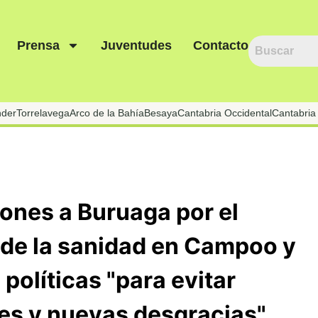
Prensa
Juventudes
Contacto
nder
Torrelavega
Arco de la Bahía
Besaya
Cantabria Occidental
Cantabria 
iones a Buruaga por el
de la sanidad en Campoo y
políticas "para evitar
tes y nuevas desgracias"