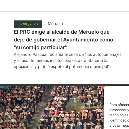
Meruelo
07/08/2026
El PRC exige al alcalde de Meruelo que
deje de gobernar el Ayuntamiento como
"su cortijo particular"
Alejandro Pascual reclama el cese de "los autohomenajes
y el uso de medios institucionales para atacar a la
oposición" y pide "respeto al patrimonio municipal"
El partido
Para ofrecer
almacenar y/
Prensa
tecnologías
identificaci
Juventudes
afectar nega