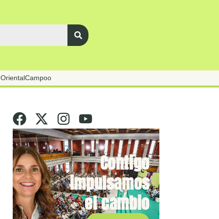
Oriental
Campoo
Contigo
impulsamos
el cambio