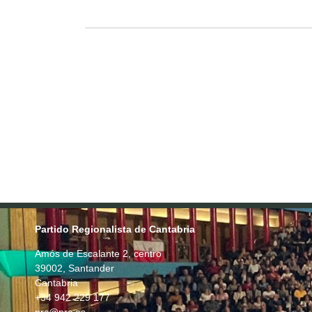
Partido Regionalista de Cantabria
Amós de Escalante 2, centro
39002, Santander
Cantabria
+34 942 229 177