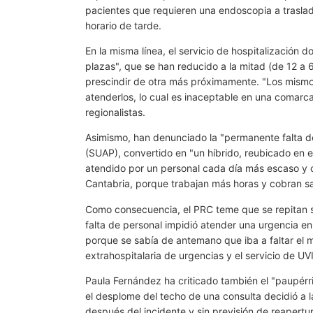
pacientes que requieren una endoscopia a traslada
horario de tarde.
En la misma línea, el servicio de hospitalización 
plazas", que se han reducido a la mitad (de 12 a 6
prescindir de otra más próximamente. "Los mismos
atenderlos, lo cual es inaceptable en una comarc
regionalistas.
Asimismo, han denunciado la "permanente falta de
(SUAP), convertido en "un híbrido, reubicado en el
atendido por un personal cada día más escaso y 
Cantabria, porque trabajan más horas y cobran sa
Como consecuencia, el PRC teme que se repitan s
falta de personal impidió atender una urgencia en 
porque se sabía de antemano que iba a faltar el 
extrahospitalaria de urgencias y el servicio de UVI
Paula Fernández ha criticado también el "paupérr
el desplome del techo de una consulta decidió a l
después del incidente y sin previsión de reapertur