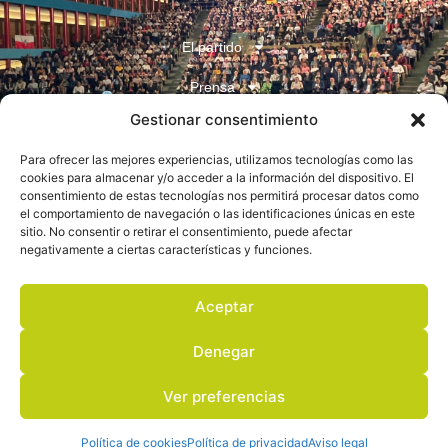
El partido
Prensa
Gestionar consentimiento
Juventudes
Para ofrecer las mejores experiencias, utilizamos tecnologías como las
Contacto
cookies para almacenar y/o acceder a la información del dispositivo. El
consentimiento de estas tecnologías nos permitirá procesar datos como
el comportamiento de navegación o las identificaciones únicas en este
sitio. No consentir o retirar el consentimiento, puede afectar
negativamente a ciertas características y funciones.
Aceptar
Aviso legal
Denegar
Política de privacidad
Ver preferencias
Política de cookies
Copyright quedan todos los derechos reservados
Política de cookies
Política de privacidad
Aviso legal