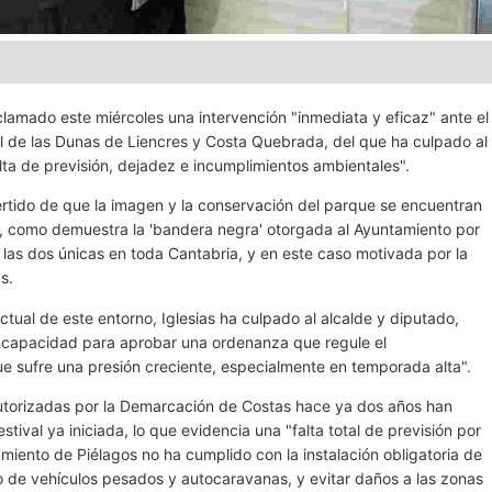
clamado este miércoles una intervención "inmediata y eficaz" ante el
al de las Dunas de Liencres y Costa Quebrada, del que ha culpado al
lta de previsión, dejadez e incumplimientos ambientales".
ertido de que la imagen y la conservación del parque se encuentran
", como demuestra la 'bandera negra' otorgada al Ayuntamiento por
 las dos únicas en toda Cantabria, y en este caso motivada por la
s.
tual de este entorno, Iglesias ha culpado al alcalde y diputado,
incapacidad para aprobar una ordenanza que regule el
e sufre una presión creciente, especialmente en temporada alta".
utorizadas por la Demarcación de Costas hace ya dos años han
ival ya iniciada, lo que evidencia una "falta total de previsión por
iento de Piélagos no ha cumplido con la instalación obligatoria de
so de vehículos pesados y autocaravanas, y evitar daños a las zonas