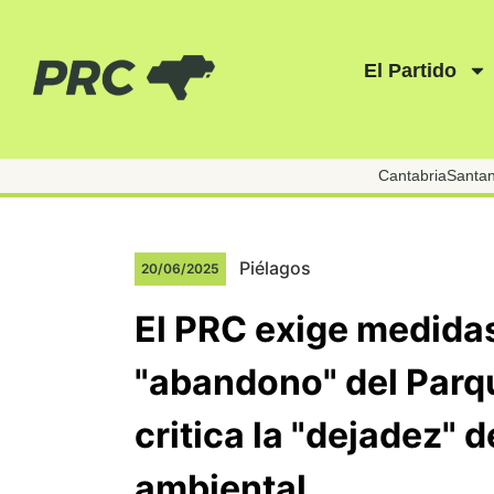
El Partido
Cantabria
Santa
Piélagos
20/06/2025
El PRC exige medidas
"abandono" del Parqu
critica la "dejadez" d
ambiental