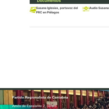
Documentos
Susana Iglesias, portavoz del
Audio Susana 
PRC en Piélagos
Partido Regionalista de Cantabria
Amós de Escalante 2, centro