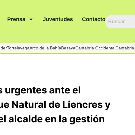
Prensa
Juventudes
Contacto
nder
Torrelavega
Arco de la Bahía
Besaya
Cantabria Occidental
Cantabria 
 urgentes ante el
e Natural de Liencres y
el alcalde en la gestión