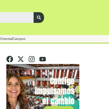
Oriental
Campoo
Contigo
impulsamos
el cambio