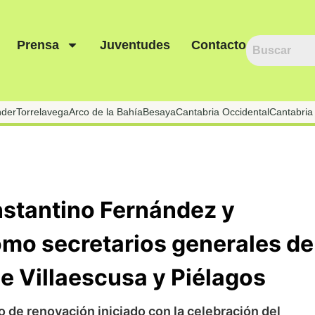
Prensa
Juventudes
Contacto
nder
Torrelavega
Arco de la Bahía
Besaya
Cantabria Occidental
Cantabria 
nstantino Fernández y
omo secretarios generales de
de Villaescusa y Piélagos
o de renovación iniciado con la celebración del