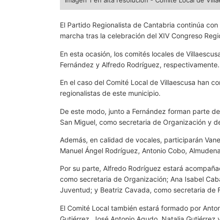
Imagen 1 en alta resolución - Comité Local de Vill
El Partido Regionalista de Cantabria continúa con
marcha tras la celebración del XIV Congreso Reg
En esta ocasión, los comités locales de Villaescu
Fernández y Alfredo Rodríguez, respectivamente.
En el caso del Comité Local de Villaescusa han c
regionalistas de este municipio.
De este modo, junto a Fernández forman parte del
San Miguel, como secretaria de Organización y del
Además, en calidad de vocales, participarán Van
Manuel Ángel Rodríguez, Antonio Cobo, Almudena
Por su parte, Alfredo Rodríguez estará acompaña
como secretaria de Organización; Ana Isabel Caba
Juventud; y Beatriz Cavada, como secretaria de 
El Comité Local también estará formado por Anton
Gutiérrez, José Antonio Agudo, Natalia Gutiérrez 