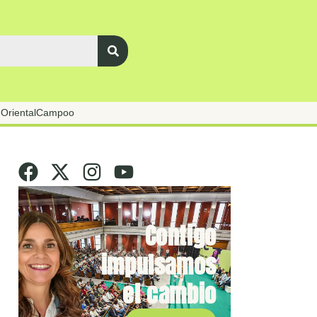
Oriental
Campoo
Contigo
impulsamos
el cambio