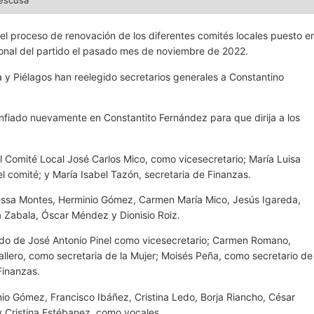
aescusa
 el proceso de renovación de los diferentes comités locales puesto e
ional del partido el pasado mes de noviembre de 2022.
sa y Piélagos han reelegido secretarios generales a Constantino
onfiado nuevamente en Constantito Fernández para que dirija a los
 Comité Local José Carlos Mico, como vicesecretario; María Luisa
 comité; y María Isabel Tazón, secretaria de Finanzas.
essa Montes, Herminio Gómez, Carmen María Mico, Jesús Igareda,
 Zabala, Óscar Méndez y Dionisio Roiz.
do de José Antonio Pinel como vicesecretario; Carmen Romano,
llero, como secretaria de la Mujer; Moisés Peña, como secretario de
Finanzas.
io Gómez, Francisco Ibáñez, Cristina Ledo, Borja Riancho, César
y Cristina Estébanez, como vocales.