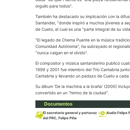
orgullo para todos".
También ha destacado su implicación con la difusió
Santander, "donde inspiró a muchos jóvenes a segu
de Cueto, el cual es una "parte integral de su vid
"El legado de Chema Puente en la música tradicion
Comunidad Autónoma", ha subrayado el regionalist
"nunca caigan en el olvido".
El compositor y música santanderino publicó cuatr
1999 y 2001 fue miembro del Trío Cantabria junto 
Cantabria y llevando un pedazo de Cueto a cada 
Su álbum 'De la machina a la braña' (2000) incluy
convertido en un "himno de la ciudad".
Documentos
El secretario general y portavoz
Audio Felipe 
del PRC, Felipe Piña