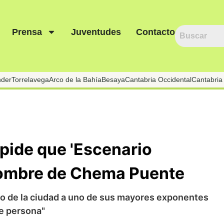
Prensa
Juventudes
Contacto
nder
Torrelavega
Arco de la Bahía
Besaya
Cantabria Occidental
Cantabria 
pide que 'Escenario
 nombre de Chema Puente
to de la ciudad a uno de sus mayores exponentes
te persona"