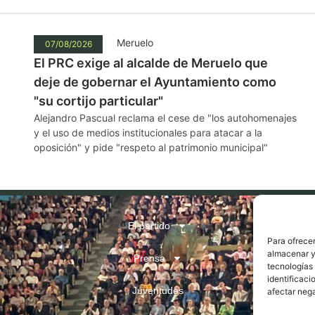
Meruelo
07/08/2026
El PRC exige al alcalde de Meruelo que
deje de gobernar el Ayuntamiento como
"su cortijo particular"
Alejandro Pascual reclama el cese de "los autohomenajes
y el uso de medios institucionales para atacar a la
oposición" y pide "respeto al patrimonio municipal"
El partido
Para ofrecer
almacenar y/
Prensa
tecnologías
identificaci
Juventudes
afectar nega