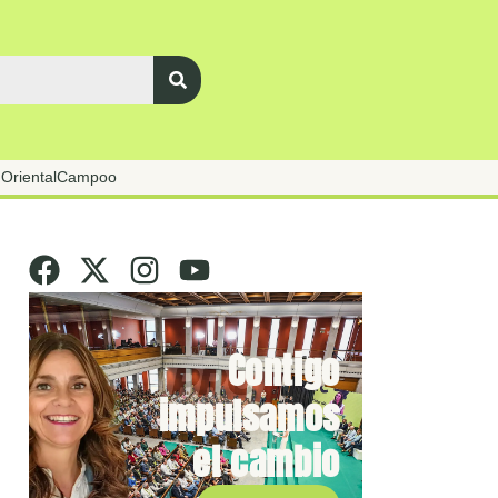
Oriental
Campoo
Contigo
impulsamos
el cambio