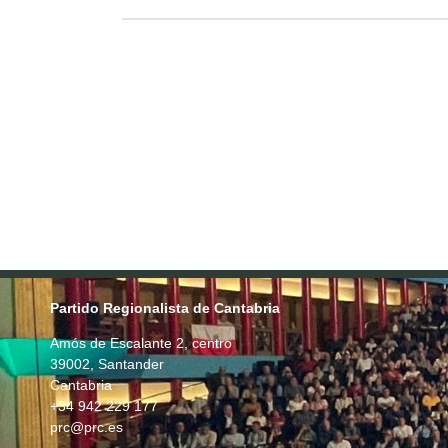
Partido Regionalista de Cantabria
Amós de Escalante 2, centro
39002, Santander
Cantabria
+34 942 229 177
prc@prc.es