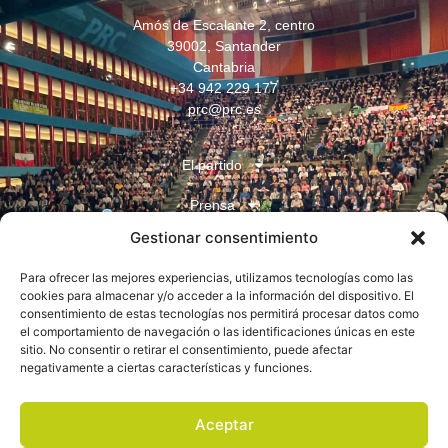
Amós de Escalante 2, centro
39002, Santander
Cantabria
+34 942 229 177
prc@prc.es
El partido
Prensa
Gestionar consentimiento
Juventudes
Para ofrecer las mejores experiencias, utilizamos tecnologías como las
Contacto
cookies para almacenar y/o acceder a la información del dispositivo. El
consentimiento de estas tecnologías nos permitirá procesar datos como
el comportamiento de navegación o las identificaciones únicas en este
sitio. No consentir o retirar el consentimiento, puede afectar
negativamente a ciertas características y funciones.
Aceptar
Aviso legal