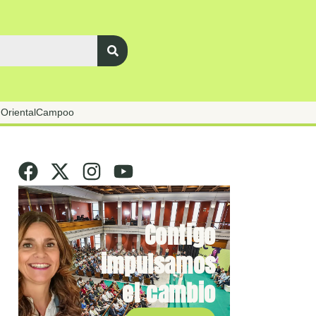
Oriental
Campoo
Contigo
impulsamos
el cambio