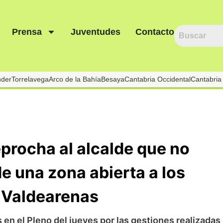
Prensa
Juventudes
Contacto
nder
Torrelavega
Arco de la Bahía
Besaya
Cantabria Occidental
Cantabria 
eprocha al alcalde que no
e una zona abierta a los
e Valdearenas
en el Pleno del jueves por las gestiones realizadas