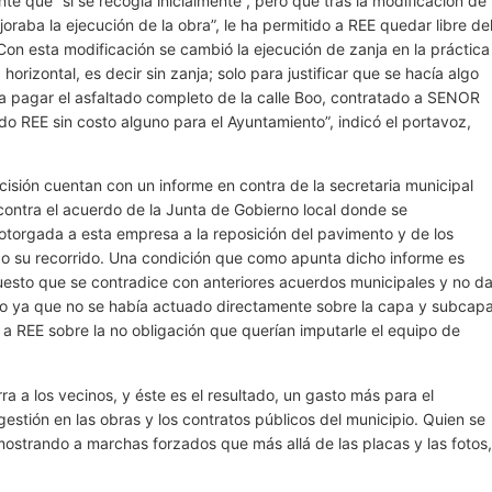
te que “sí se recogía inicialmente”, pero que tras la modificación de
aba la ejecución de la obra”, le ha permitido a REE quedar libre de
Con esta modificación se cambió la ejecución de zanja en la práctica
horizontal, es decir sin zanja; solo para justificar que se hacía algo
 a pagar el asfaltado completo de la calle Boo, contratado a SENOR
o REE sin costo alguno para el Ayuntamiento”, indicó el portavoz,
isión cuentan con un informe en contra de la secretaria municipal
 contra el acuerdo de la Junta de Gobierno local donde se
 otorgada a esta empresa a la reposición del pavimento y de los
todo su recorrido. Una condición que como apunta dicho informe es
 puesto que se contradice con anteriores acuerdos municipales y no d
tivo ya que no se había actuado directamente sobre la capa y subcap
 a REE sobre la no obligación que querían imputarle el equipo de
a a los vecinos, y éste es el resultado, un gasto más para el
stión en las obras y los contratos públicos del municipio. Quien se
emostrando a marchas forzados que más allá de las placas y las fotos,