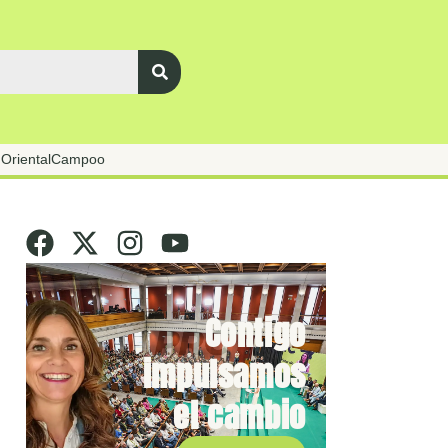
Oriental
Campoo
Contigo
impulsamos
el cambio