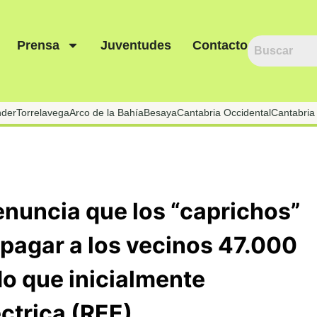
Prensa
Juventudes
Contacto
nder
Torrelavega
Arco de la Bahía
Besaya
Cantabria Occidental
Cantabria 
denuncia que los “caprichos”
a pagar a los vecinos 47.000
do que inicialmente
ctrica (REE)