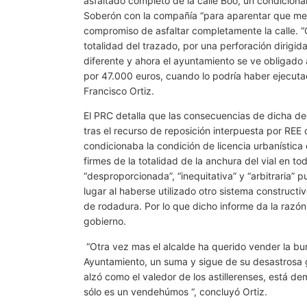
asfaltado completo de la calle Boo, un condicionan
Soberón con la compañía “para aparentar que mejor
compromiso de asfaltar completamente la calle. “
totalidad del trazado, por una perforación dirigida 
diferente y ahora el ayuntamiento se ve obligado
por 47.000 euros, cuando lo podría haber ejecutad
Francisco Ortiz.
El PRC detalla que las consecuencias de dicha dec
tras el recurso de reposición interpuesta por REE
condicionaba la condición de licencia urbanística
firmes de la totalidad de la anchura del vial en 
“desproporcionada”, “inequitativa” y “arbitraria”
lugar al haberse utilizado otro sistema construc
de rodadura. Por lo que dicho informe da la razón
gobierno.
“Otra vez mas el alcalde ha querido vender la burr
Ayuntamiento, un suma y sigue de su desastrosa ge
alzó como el valedor de los astillerenses, está d
sólo es un vendehúmos “, concluyó Ortiz.