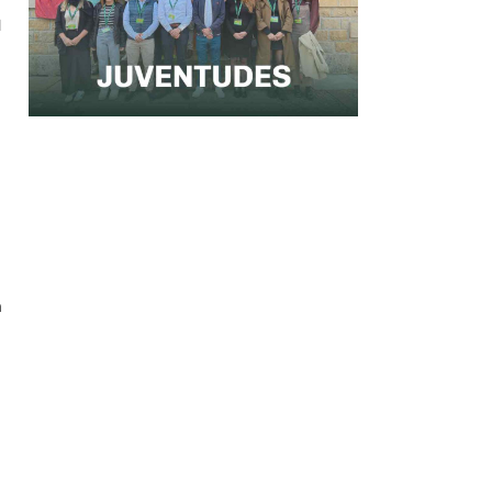
l
a
a