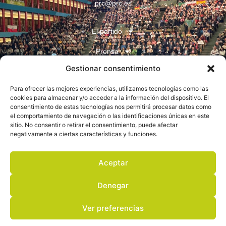
prc@prc.es
El partido
Prensa
Gestionar consentimiento
Juventudes
Para ofrecer las mejores experiencias, utilizamos tecnologías como las
Contacto
cookies para almacenar y/o acceder a la información del dispositivo. El
consentimiento de estas tecnologías nos permitirá procesar datos como
el comportamiento de navegación o las identificaciones únicas en este
sitio. No consentir o retirar el consentimiento, puede afectar
negativamente a ciertas características y funciones.
Aceptar
Aviso legal
Denegar
Política de privacidad
Ver preferencias
Política de cookies