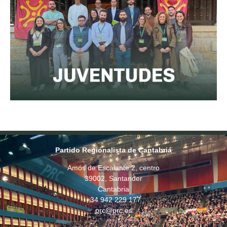
Partido Regionalista de Cantabria
Amós de Escalante 2, centro
39002, Santander
Cantabria
+34 942 229 177
prc@prc.es