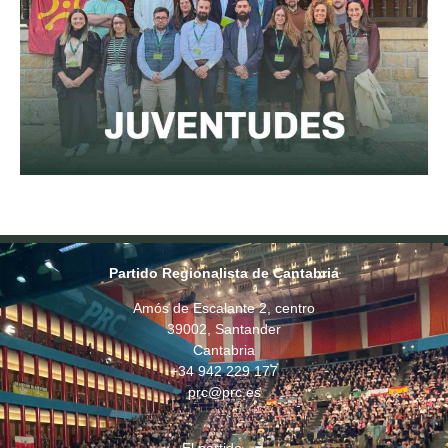
Partido Regionalista de Cantabria
Amós de Escalante 2, centro
39002, Santander
Cantabria
+34 942 229 177
prc@prc.es
El partido