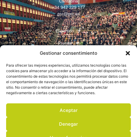
Cantabria
+34 942 229 177
prc@prc.es
El partido
Prensa
Gestionar consentimiento
Juventudes
Para ofrecer las mejores experiencias, utilizamos tecnologías como las
Contacto
cookies para almacenar y/o acceder a la información del dispositivo. El
consentimiento de estas tecnologías nos permitirá procesar datos como
el comportamiento de navegación o las identificaciones únicas en este
sitio. No consentir o retirar el consentimiento, puede afectar
negativamente a ciertas características y funciones.
Aceptar
Aviso legal
Denegar
Política de privacidad