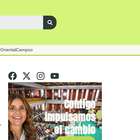
Oriental
Campoo
Contigo
impulsamos
.
el cambio