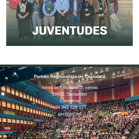
Partido Regionalista de Cantabria
Amós de Escalante 2, centro
39002, Santander
Cantabria
+34 942 229 177
prc@prc.es
El partido