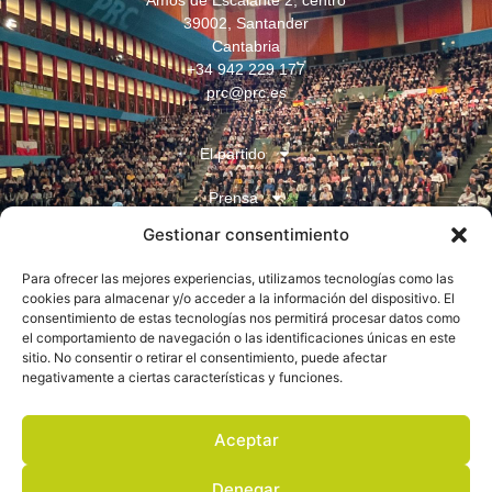
Amós de Escalante 2, centro
39002, Santander
Cantabria
+34 942 229 177
prc@prc.es
El partido
Prensa
Gestionar consentimiento
Juventudes
Para ofrecer las mejores experiencias, utilizamos tecnologías como las
Contacto
cookies para almacenar y/o acceder a la información del dispositivo. El
consentimiento de estas tecnologías nos permitirá procesar datos como
el comportamiento de navegación o las identificaciones únicas en este
sitio. No consentir o retirar el consentimiento, puede afectar
negativamente a ciertas características y funciones.
Aceptar
Aviso legal
Denegar